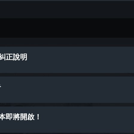
糾正說明
告
本即將開啟！