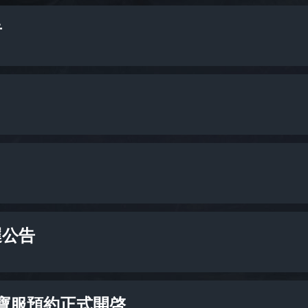
告
遲公告
寶服預約正式開啓