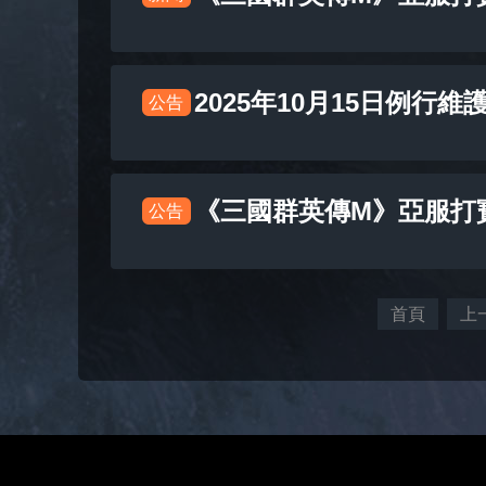
2025年10月15日例行維
公告
《三國群英傳M》亞服打
公告
首頁
上