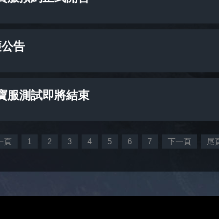
護公告
寶服測試即將結束
一頁
1
2
3
4
5
6
7
下一頁
尾