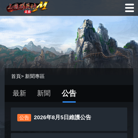
首頁
>
新聞專區
公告
最新
新聞
2026年8月5日維護公告
公告