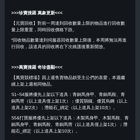
>>>珍寶搜羅 萬象更新<<<
【元寶回收】對前一周達到回收數量上限的物品進行回收數
量上限重置，同時回收價格下跌。
*回收物品數量達到伺服器回收數量上限後，本周將無法再進
行回收，該道具的回收將在下次維護後重新開放。
>>>萬寶搜羅 奇珍盡顯<<<
【萬寶競標場】因上週售賣物品頗受主公們的喜愛，本週繼
續上架上週相同物品。
S1~S4服將優先上架以下道具：青銅馬身甲、青銅馬鞍、青
銅馬冑（以上道具僅上架1次）；優質隕鐵、優質烏鋼（以上
道具上架2次）；潛能石_綁定（以上道具上架10次）。
S5&打寶服將優先上架以下道具：木製馬身甲、木製馬鞍、青
銅馬身甲、青銅馬鞍、青銅馬冑（以上道具僅上架1次）；潛
能石_綁定（以上道具上架10次）。