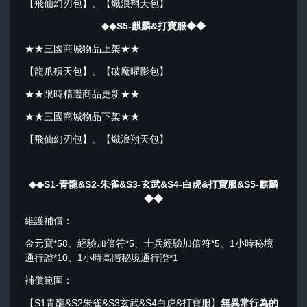
【飛仙幻刃包】、【熾浪翔天包】
◆◆S
5-麒麟&打寶服
◆◆
★★三國商城物品上架★★
【龍爪殞天包】、【破魔曜影包】
★★限時精選商品更新★★
★★三國商城物品下架★★
【飛仙幻刃包】、【熾浪翔天包】
◆◆S1-青龍&S2-朱雀&S3-玄武&S4-白虎
&打寶服&S5-麒麟
◆◆
維護補償：
金元寶*58、經驗加倍符*5、士兵經驗加倍符*5、1小時秘境
通行證*10、1小時高階秘境通行證*1
補償範圍：
【S1青龍&S2朱雀&S3玄武&S4白虎&打寶服】
無異常行為的