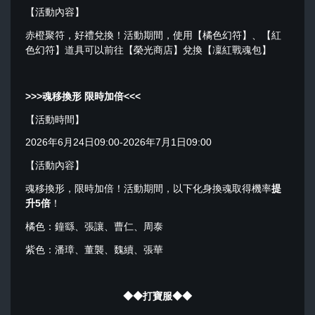
【活動內容】
赤橙聚符，好禮兌換！活動期間，使用【橘色幻符】、【紅
色幻符】道具可以前往【榮光商店】兌換【凜紅戰魂包】
>>>
魂移換形 限時加倍
<<<
【活動時間】
2026年6月24日09:00-2026年7月1日09:00
【活動內容】
魂移換形，限時加倍！活動期間，以下化身換魂取得機率
提
升5倍
！
橘色：鐘繇、張讓、曹仁、周泰
紫色：潘璋、董襲、魏續、張華
◆◆
打寶服
◆◆