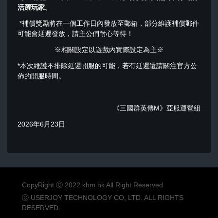
活躍玩家
。
*補償獎勵將在一個工作日內發放至郵箱，部分維護補償郵件
可能會延遲發放，請主公們耐心等待！
※相關設定以遊戲內實際設定為主※
*本次維護不排除延遲開服的可能，若有延遲還請關注官方公
佈的開服時間。
《三國群英傳M》亞服運營組
2026年6月23日
CopyRight Ⓒ 2022 khm.hk All Right Reserved
Ⓒ USERJOY TECHNOLOGY CO, LTD. ALL RIGHTS
RESERVED.