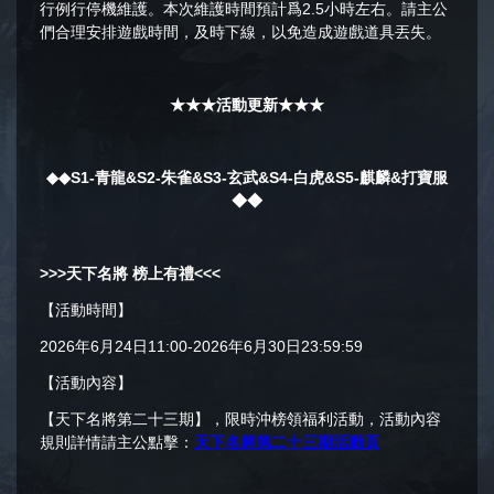
行例行停機維護。本次維護時間預計爲2.5小時左右。請主公
們合理安排遊戲時間，及時下線，以免造成遊戲道具丟失。
★★★活動更新★★★
◆◆S1-青龍&S2-朱雀&S3-玄武&S4-白虎
&S5-麒麟&打寶服
◆◆
>>>天下名將 榜上有禮<<<
【活動時間】
2026年6月24日11:00-2026年6月30日23:59:59
【活動內容】
【天下名將第二十三期】，限時沖榜領福利活動，活動內容
規則詳情請主公點擊：
天下名將第二十三期活動頁