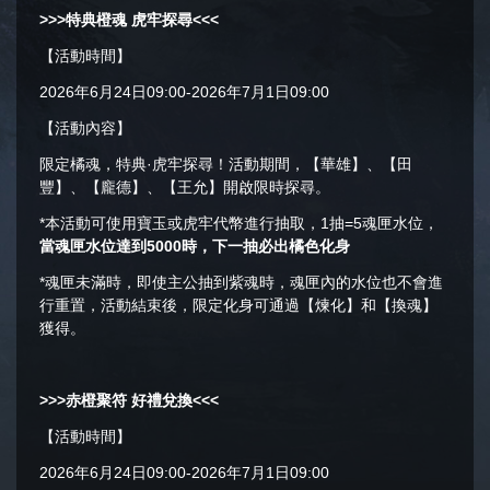
>>>
特典橙魂 虎牢探尋
<<<
【活動時間】
2026年6月24日09:00-2026年7月1日09:00
【活動內容】
限定橘魂，特典·虎牢探尋！活動期間，【華雄】、【田
豐】、【龐德】、【王允】開啟限時探尋。
*本活動可使用寶玉或虎牢代幣進行抽取，1抽=5魂匣水位，
當魂匣水位達到5000時，下一抽必出橘色化身
*魂匣未滿時，即使主公抽到紫魂時，魂匣內的水位也不會進
行重置，活動結束後，限定化身可通過【煉化】和【換魂】
獲得。
>>>
赤橙聚符 好禮兌換
<<<
【活動時間】
2026年6月24日09:00-2026年7月1日09:00