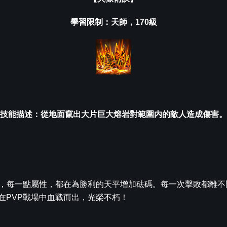
學習限制：天師，170級
技能描述：從地面竄出大片巨大熔岩對範圍内的敵人造成傷害。
放，每一點屬性，都在為勝利的天平增加砝碼。每一次擊敗都離不
在PVP戰場中血戰而出，光榮不朽！