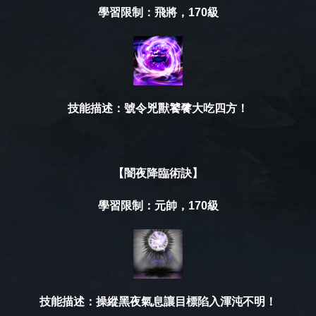
學習限制：飛將，170級
技能描述：號令兇獸饕餮大吃四方！
【闇夜降臨
術訣
】
學習限制：元帥，170級
技能描述：操縱黑夜氣息讓目標陷入渾沌不明！