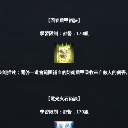
【回春盾甲
術訣
】
學習限制：都督，170級
技能描述：開啓一道會範圍補血的防衛盾甲吸收來自敵人的傷害
【電光火石
術訣
】
學習限制：都督，170級