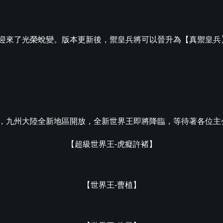
迎來了光榮蛻變。版本更新後，禦皇兵將可以晉升為【真禦皇兵
，九州大陸全新地區開放，全新世界王即將降臨，等待著各位主
【超級世界王-虎癡許褚】
【世界王-曹植】