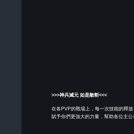
>>>神兵滅元 如是敵斬<<<
在各PVP的戰場上，每一次技能的釋
賦予你們更強大的力量，幫助各位主公