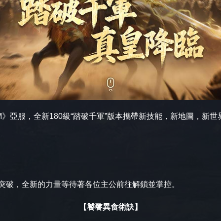
》亞服，全新180級“踏破千軍”版本攜帶新技能，新地圖，新
突破，全新的力量等待著各位主公前往解鎖並掌控。
【饕餮異食術訣】