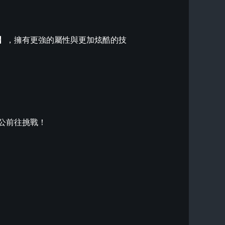
】，擁有更強的屬性與更加炫酷的技
公前往挑戰！