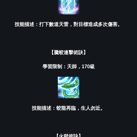
技能描述：打下數道天雷，對目標造成多次傷害。
【騰蛟連擊
術訣
】
學習限制：天師，170級
技能描述：蛟龍再臨，生人勿近。
【火獄
術訣
】