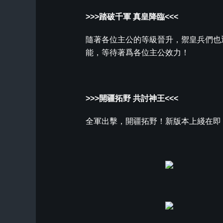
>>>踏破千軍
真皇降臨<<<
隨著各位主公的等級晉升，禦皇兵們也
能，等待著爲各位主公效力！
>>>開疆拓野 共討神王<<<
全軍出擊，開疆拓野！新版本上綫在即