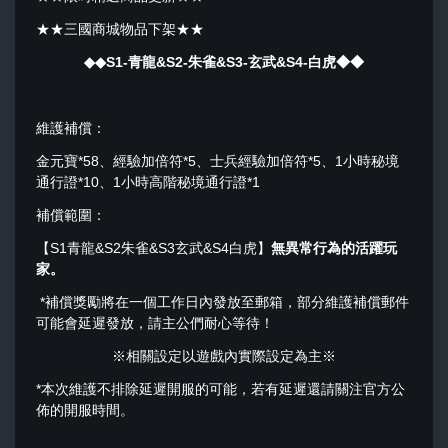
★★三國商城物品下架★★
◆◆S1-青龍
&
S2-朱雀
&S3-玄武&S4-白虎
◆◆
維護補償：
金元寶*58、經驗加倍符*5、士兵經驗加倍符*5、1小時秘境
通行證*10、1小時高階秘境通行證*1
補償範圍：
【S1青龍&S2朱雀&S3玄武&S4白虎】
無異常行為的活躍玩
家
。
*補償獎勵將在一個工作日內發放至郵箱，部分維護補償郵件
可能會延遲發放，請主公們耐心等待！
※相關設定以遊戲內實際設定為主※
*本次維護不排除延遲開服的可能，若有延遲還請關注官方公
佈的開服時間。