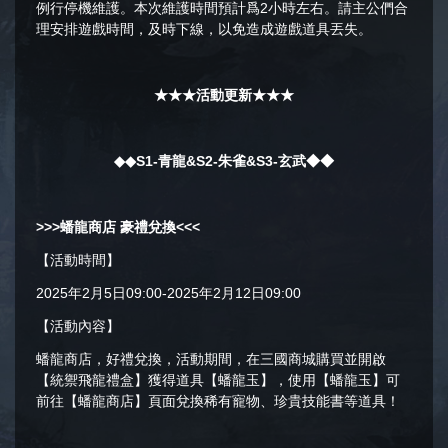
例行停機維護。本次維護時間預計爲2小時左右。請主公們合
理安排遊戲時間，及時下線，以免造成遊戲道具丟失。
★★★活動更新★★★
◆◆S1-青龍
&
S2-朱雀
&S3-玄武
◆◆
>>>
蟠龍商店 豪禮兌換
<<<
【活動時間】
2025年2月5日09:00-2025年2月12日09:00
【活動內容】
蟠龍商店，好禮兌換，活動期間，在三國商城購買並開啟
【統禦飛龍禮盒】獲得道具【蟠龍玉】，使用【蟠龍玉】可
前往【蟠龍商店】頁面兌換稀有寵物、珍貴技能書等道具！