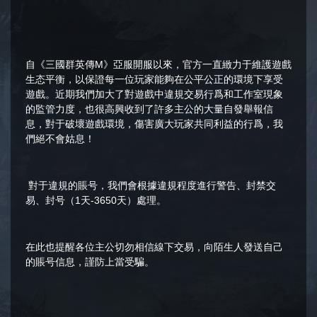
自《三國群英傳M》亞服開服以來，官方一直緻力于維護遊戲
生态平衡，以保證每一位玩家能夠在公平公正的環境下享受
遊戲。近期我們加大了對遊戲中違規交易行爲和工作室現象
的監管力度，也很高興收到了許多主公的大量自發舉報信
息，對于破壞遊戲環境，傷害廣大玩家共同利益的行爲，我
們絕不會姑息！
對于違規的賬号，我們會根據違規程度進行警告、封禁交
易、封号（1天-3650天）處理。
在此也提醒各位主公切勿相信線下交易，向陌生人發送自己
的賬号信息，謹防上當受騙。