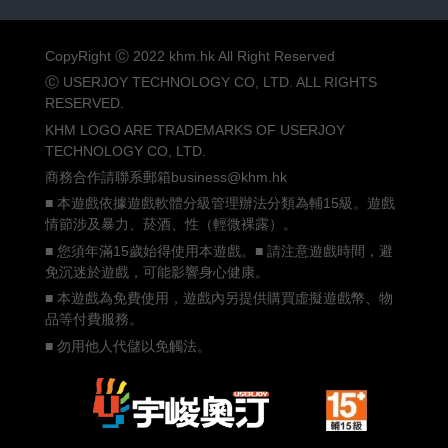
CopyRight Ⓒ 2022 khm.hk All Right Reserved
Ⓒ USERJOY TECHNOLOGY CO, LTD. ALL RIGHTS
RESERVED.
KHM LOGO ARE TRADEMARKS OF USERJOY
TECHNOLOGY CO, LTD.
商務合作請聯系郵箱business@khm.hk
■ 本遊戲依據遊戲軟體分級管理辦法分類為輔15級。遊戲
情節涉及暴力、菸酒、性（輕微裸露）。
■ 您須年滿15歲始得使用本遊戲。■ 請注意遊戲時間，避
免沉迷於遊戲，可能影響身心健康。
■ 本遊戲為免費使用，遊戲內另提供購買虛擬遊戲幣、物
品等付費服務。
■ 勿用他人代儲以免觸法。