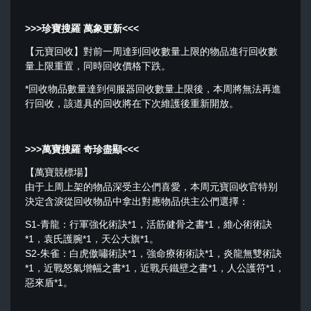
>>>珍寶搜羅 萬象更新<<<
【元寶回收】對前一周達到回收數量上限的物品進行回收數
量上限重置，同時回收價格下跌。
*回收物品數量達到伺服器回收數量上限後，本周將無法再進
行回收，該道具的回收將在下次維護後重新開放。
>>>萬寶搜羅 奇珍盡顯<<<
【萬寶競標場】
由于上周上架的物品深受主公們喜愛，本周元寶回收官特别
決定含淚從回收物品中拿出對應物品供主公們選擇：
S1-青龍：行軍強化術訣*1，活筋健骨之書*1，維心術術訣
*1，袁氏護腕*1，天公大旗*1。
S2-朱雀：白虎傲嘯術訣*1，強命療術術訣*1，炎龍無雙術訣
*1，近戰怒氣增幅之書*1，近戰兵鐵壁之書*1，人公護符*1，
惡來盾*1。