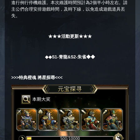
進行例行停機維護。本次維護時間預計為2個半小時左右。請
主公們合理安排遊戲時間，及時下線，以免造成遊戲道具丟
失。
★★★活動更新★★★
◆◆S1-青龍
&S2-朱雀
◆◆
>>>
特典橙魂 將星探尋
<<<