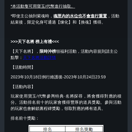
*本活動隻可用寶玉/代幣進行抽取。
*即使主公抽到紫魂時，
魂匣內的水位也不會進行重置
，活動
結束後，限定化身可通過【煉化】和【換魂】獲得。
>>>
天下名將 榜上有禮
<<<
【天下名將】，
限時沖榜
領福利活動，活動內容規則請主公
點擊：
天下名將活動詳情
【活動時間】
2023年10月18日例行維護後-2023年10月24日23:59
【活動內容】
玩家使用寶玉/代幣參輿特典·名將探尋，將會獲得對應的積
分。活動排名前十的玩家會獲得豐厚的道具獎勵。參與活動
的玩家也會解鎖裏程碑獎勵，領取對應的稀有道具。
排名前十獎勵：