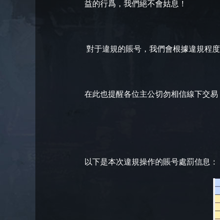
益的行爲，我們絕不會姑息！
對于違規的賬号，我們會根據違規程度進
在此也提醒各位主公切勿相信線下交易
以下是本次違規操作的賬号處罰信息：