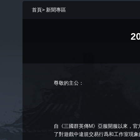
首頁
>
新聞專區
2
尊敬的主公：
自《三國群英傳M》亞服開服以來，官
了對遊戲中違規交易行爲和工作室現象