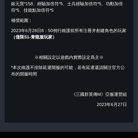
銀元寶*158、經驗加倍符*5、士兵經驗加倍符*5、功勳加倍
符*5、技能點加倍符*5
補償範圍：
2023年6月28日8：50例行維護前所有注冊并創建角色的玩家
（僅限S1-青龍服玩家）
※相關設定以遊戲内實際設定爲主※
*本次維護不排除延遲開服的可能，若有延遲還請關注官方公
布的開服時間
《三國群英傳M》亞服運營組
2023年6月27日