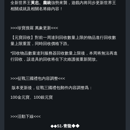
全新世界王
黃忠、龐統
強勢來襲，遊戲内将同步更新世界王
相關成就及相關名将錄内容！
>>>珍寶搜羅 萬象更新<<<
【元寶回收】對前一周達到回收數量上限的物品進行回收數
量上限重置，同時回收價格下跌。
*回收物品數量達到服務器回收數量上限後，本周将無法再進
行回收，該道具的回收将在下次維護後重新開放。
>>>征戰三國禮包内容調整<<<
版本更新後，征戰三國禮包郵件内容調整爲：
100金元寶、100銀元寶
>>>活動下線<<<
◆◆S1-青龍◆◆