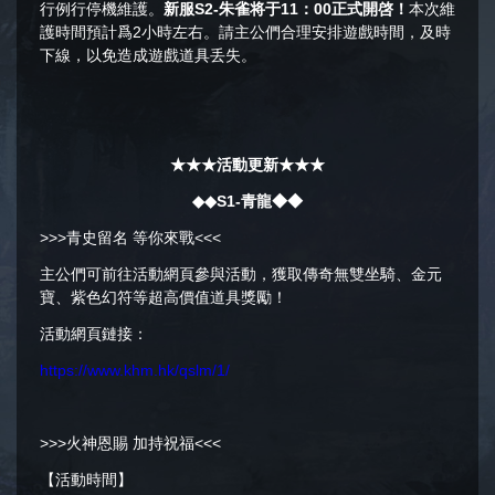
行例行停機維護。
新服S2-朱雀将于11：00正式開啓！
本次維
護時間預計爲2小時左右。請主公們合理安排遊戲時間，及時
下線，以免造成遊戲道具丢失。
★★★
活動更新★★★
◆◆S1-青龍◆◆
>>>青史留名 等你來戰<<<
主公們可前往活動網頁參與活動，獲取傳奇無雙坐騎、金元
寶、紫色幻符等超高價值道具獎勵！
活動網頁鏈接：
https://www.khm.hk/qslm/1/
>>>火神恩賜 加持祝福<<<
【活動時間】