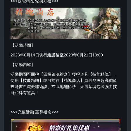
>>>技能精魄 兌換好禮<<<
【活動時間】
2023年6月14日例行維護後至2023年6月21日10:00
【活動内容】
活動期間可開啓【四極鎮魂禮盒】獲得道具【技能精魄】，
使用【技能精魄】即可前往【精魄商店】頁面兌換超高價值
技能書白虎傲嘯術訣、玄武地翻術訣、天選紫魂包等強力技
能和稀有道具！
>>>充值活動 至尊禮盒<<<