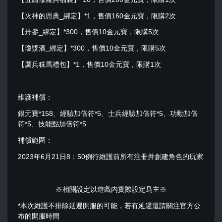
【火神的恩典_綁定】*1，售價160金元寶，限購2次
【丹參_綁定】*300，售價10金元寶，限購5次
【瓊漿酒_綁定】*300，售價10金元寶，限購5次
【厲兵秣馬禮包】*1，售價10金元寶，限購1次
維護補償：
銀元寶*158、經驗加倍符*5、士兵經驗加倍符*5、功勳加倍
符*5、技能點加倍符*5
補償範圍：
2023年6月21日8：50例行維護前所有注冊并創建角色的玩家
※相關設定以遊戲内實際設定爲主※
*本次維護不排除延遲開服的可能，若有延遲還請關注官方公
布的開服時間